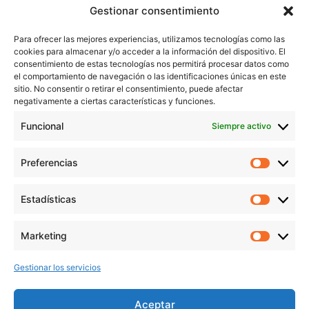
Inicio
Gestionar consentimiento
Trabaja conmigo
Para ofrecer las mejores experiencias, utilizamos tecnologías como las
Servicios
cookies para almacenar y/o acceder a la información del dispositivo. El
Blog
consentimiento de estas tecnologías nos permitirá procesar datos como
Contacto
el comportamiento de navegación o las identificaciones únicas en este
sitio. No consentir o retirar el consentimiento, puede afectar
Aviso Legal
negativamente a ciertas características y funciones.
Política de Privacidad
Funcional
Siempre activo
Política de cookies
Preferencias
Prefer
veronicaruiz.es
realizada por
Verónica Ruiz
está bajo
Estadísticas
Estadís
una
licencia de Creative Commons Reconocimiento-
NoComercial 4.0 Internacional
Marketing
Market
Gestionar los servicios
MÁS NOVEDADES EN MIS REDES
SOCIALES
Aceptar