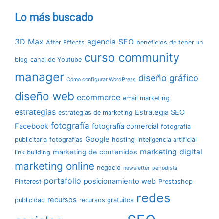
Lo más buscado
3D Max
agencia SEO
After Effects
beneficios de tener un
curso community
blog
canal de Youtube
manager
diseño gráfico
Cómo configurar WordPress
diseño web
ecommerce
email marketing
estrategias
Estrategia SEO
estrategias de marketing
fotografía
Facebook
fotografía comercial
fotografía
Google
publicitaria
fotografías
hosting
inteligencia artificial
marketing digital
marketing de contenidos
link building
marketing online
negocio
newsletter
periodista
portafolio
posicionamiento web
Pinterest
Prestashop
redes
recursos
publicidad
recursos gratuitos