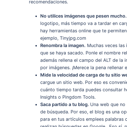
recomendaciones.
No utilices imágenes que pesen mucho.
logotipo, más tiempo va a tardar en carg
hay herramientas online que te permiten
ejemplo, Tinyjpg.com
Renombra la imagen.
Muchas veces las i
que se haya sacado. Ponle el nombre rel
además rellena el campo del ALT de la i
por imágenes. ¡Merece la pena rellenar 
Mide la velocidad de carga de tu sitio w
cargue un sitio web. Por eso es conve
cuánto tiempo tarda puedes consultar 
Insights o Pingdom Tools.
Saca partido a tu blog.
Una web que no s
de búsqueda. Por eso, el blog es una op
para en tus artículos emplees palabras
realizan búsquedas en Google. Eso sí, pu