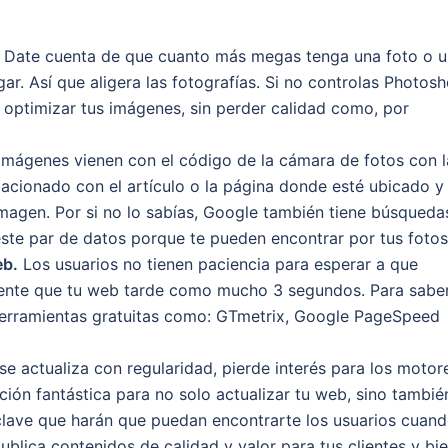
Date cuenta de que cuanto más megas tenga una foto o u
ar. Así que aligera las fotografías. Si no controlas Photosh
 optimizar tus imágenes, sin perder calidad como, por
mágenes vienen con el código de la cámara de fotos con l
acionado con el artículo o la página donde esté ubicado y
magen. Por si no lo sabías, Google también tiene búsqueda
este par de datos porque te pueden encontrar por tus fotos
eb.
Los usuarios no tienen paciencia para esperar a que
niente que tu web tarde como mucho 3 segundos. Para sabe
herramientas gratuitas como: GTmetrix, Google PageSpeed
e actualiza con regularidad, pierde interés para los motor
ción fantástica para no solo actualizar tu web, sino tambié
 clave que harán que puedan encontrarte los usuarios cuan
blica contenidos de calidad y valor para tus clientes y bi