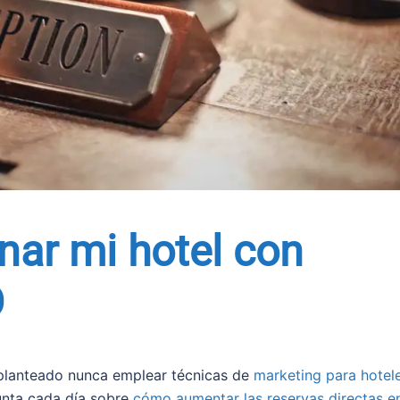
ar mi hotel con
O
s planteado nunca emplear técnicas de
marketing para hotel
unta cada día sobre
cómo aumentar las reservas directas e