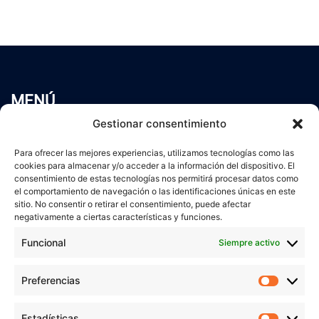
MENÚ
Inicio
Gestionar consentimiento
Trabaja conmigo
Para ofrecer las mejores experiencias, utilizamos tecnologías como las
Servicios
cookies para almacenar y/o acceder a la información del dispositivo. El
Blog
consentimiento de estas tecnologías nos permitirá procesar datos como
Contacto
el comportamiento de navegación o las identificaciones únicas en este
sitio. No consentir o retirar el consentimiento, puede afectar
Aviso Legal
negativamente a ciertas características y funciones.
Política de Privacidad
Funcional
Siempre activo
Política de cookies
Preferencias
Prefer
veronicaruiz.es
realizada por
Verónica Ruiz
está bajo
Estadísticas