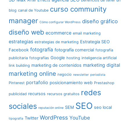
After Effects
beneficios de tener un
curso community
blog
canal de Youtube
manager
diseño gráfico
Cómo configurar WordPress
diseño web
ecommerce
email marketing
estrategias
Estrategia SEO
estrategias de marketing
fotografía
Facebook
fotografía comercial
fotografía
Google
publicitaria
fotografías
hosting
inteligencia artificial
marketing digital
marketing de contenidos
link building
marketing online
negocio
newsletter
periodista
portafolio
posicionamiento web
Pinterest
Prestashop
redes
recursos
publicidad
recursos gratuitos
SEO
sociales
SEM
seo local
reputación online
WordPress
YouTube
Twitter
tipografía