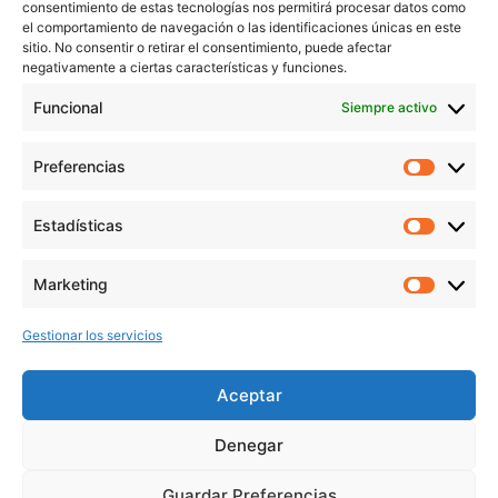
Blog
consentimiento de estas tecnologías nos permitirá procesar datos como
Contacto
el comportamiento de navegación o las identificaciones únicas en este
sitio. No consentir o retirar el consentimiento, puede afectar
Aviso Legal
negativamente a ciertas características y funciones.
Política de Privacidad
Funcional
Siempre activo
Política de cookies
Preferencias
Prefer
veronicaruiz.es
realizada por
Verónica Ruiz
está bajo
Estadísticas
Estadís
una
licencia de Creative Commons Reconocimiento-
NoComercial 4.0 Internacional
Marketing
Market
Gestionar los servicios
MÁS NOVEDADES EN MIS REDES
SOCIALES
Aceptar
Denegar
Guardar Preferencias