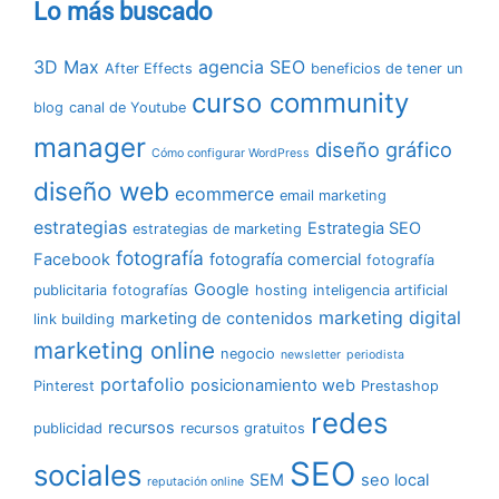
Lo más buscado
3D Max
agencia SEO
After Effects
beneficios de tener un
curso community
blog
canal de Youtube
manager
diseño gráfico
Cómo configurar WordPress
diseño web
ecommerce
email marketing
estrategias
Estrategia SEO
estrategias de marketing
fotografía
Facebook
fotografía comercial
fotografía
Google
publicitaria
fotografías
hosting
inteligencia artificial
marketing digital
marketing de contenidos
link building
marketing online
negocio
newsletter
periodista
portafolio
posicionamiento web
Pinterest
Prestashop
redes
recursos
publicidad
recursos gratuitos
SEO
sociales
SEM
seo local
reputación online