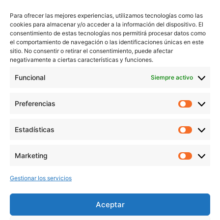
Trabaja conmigo
Para ofrecer las mejores experiencias, utilizamos tecnologías como las
Servicios
cookies para almacenar y/o acceder a la información del dispositivo. El
Blog
consentimiento de estas tecnologías nos permitirá procesar datos como
el comportamiento de navegación o las identificaciones únicas en este
Contacto
sitio. No consentir o retirar el consentimiento, puede afectar
Aviso Legal
negativamente a ciertas características y funciones.
Política de Privacidad
Funcional
Siempre activo
Política de cookies
Preferencias
Prefer
veronicaruiz.es
realizada por
Verónica Ruiz
está bajo
Estadísticas
Estadís
una
licencia de Creative Commons Reconocimiento-
NoComercial 4.0 Internacional
Marketing
Market
Gestionar los servicios
MÁS NOVEDADES EN MIS REDES
SOCIALES
Aceptar