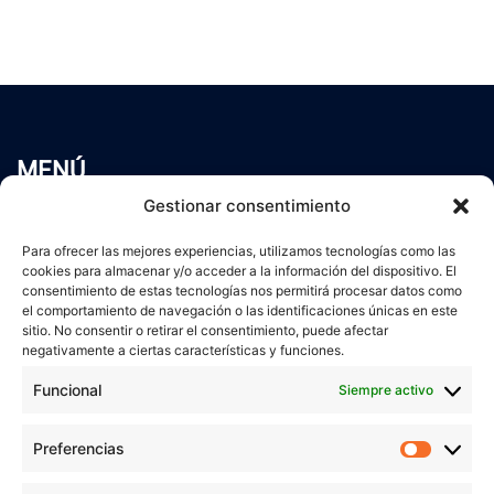
MENÚ
Inicio
Gestionar consentimiento
Trabaja conmigo
Para ofrecer las mejores experiencias, utilizamos tecnologías como las
Servicios
cookies para almacenar y/o acceder a la información del dispositivo. El
Blog
consentimiento de estas tecnologías nos permitirá procesar datos como
el comportamiento de navegación o las identificaciones únicas en este
Contacto
sitio. No consentir o retirar el consentimiento, puede afectar
Aviso Legal
negativamente a ciertas características y funciones.
Política de Privacidad
Funcional
Siempre activo
Política de cookies
Preferencias
Prefer