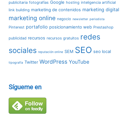
Google
publicitaria
fotografías
hosting
inteligencia artificial
marketing digital
marketing de contenidos
link building
marketing online
negocio
newsletter
periodista
portafolio
posicionamiento web
Pinterest
Prestashop
redes
recursos
publicidad
recursos gratuitos
SEO
sociales
SEM
seo local
reputación online
WordPress
YouTube
Twitter
tipografía
Sígueme en