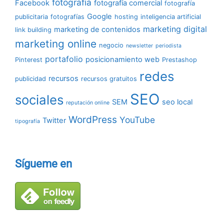
fotografía
Facebook
fotografía comercial
fotografía
Google
publicitaria
fotografías
hosting
inteligencia artificial
marketing digital
marketing de contenidos
link building
marketing online
negocio
newsletter
periodista
portafolio
posicionamiento web
Pinterest
Prestashop
redes
recursos
publicidad
recursos gratuitos
SEO
sociales
SEM
seo local
reputación online
WordPress
YouTube
Twitter
tipografía
Sígueme en