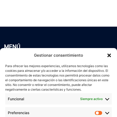
MENÚ
Inicio
Gestionar consentimiento
Trabaja conmigo
Para ofrecer las mejores experiencias, utilizamos tecnologías como las
Servicios
cookies para almacenar y/o acceder a la información del dispositivo. El
Blog
consentimiento de estas tecnologías nos permitirá procesar datos como
Contacto
el comportamiento de navegación o las identificaciones únicas en este
sitio. No consentir o retirar el consentimiento, puede afectar
Aviso Legal
negativamente a ciertas características y funciones.
Política de Privacidad
Funcional
Siempre activo
Política de cookies
Preferencias
Prefer