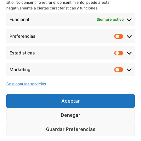
sitio. No consentir o retirar el consentimiento, puede afectar
Aviso Legal
negativamente a ciertas características y funciones.
Política de Privacidad
Funcional
Siempre activo
Política de cookies
Preferencias
Prefer
veronicaruiz.es
realizada por
Verónica Ruiz
está bajo
Estadísticas
Estadís
una
licencia de Creative Commons Reconocimiento-
NoComercial 4.0 Internacional
Marketing
Market
Gestionar los servicios
MÁS NOVEDADES EN MIS REDES
SOCIALES
Aceptar
Denegar
Guardar Preferencias