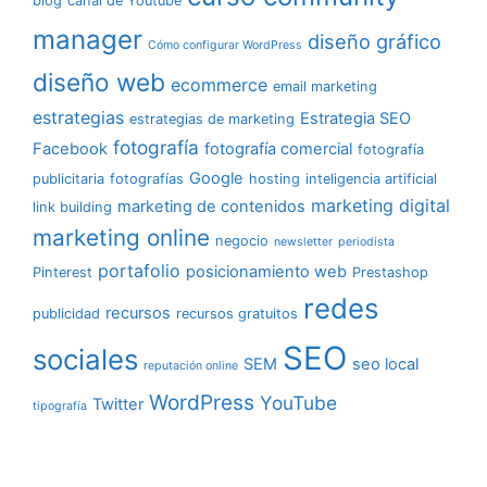
blog
canal de Youtube
manager
diseño gráfico
Cómo configurar WordPress
diseño web
ecommerce
email marketing
estrategias
Estrategia SEO
estrategias de marketing
fotografía
Facebook
fotografía comercial
fotografía
Google
publicitaria
fotografías
hosting
inteligencia artificial
marketing digital
marketing de contenidos
link building
marketing online
negocio
newsletter
periodista
portafolio
posicionamiento web
Pinterest
Prestashop
redes
recursos
publicidad
recursos gratuitos
SEO
sociales
SEM
seo local
reputación online
WordPress
YouTube
Twitter
tipografía