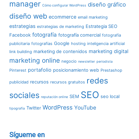
manager
diseño gráfico
Cómo configurar WordPress
diseño web
ecommerce
email marketing
estrategias
Estrategia SEO
estrategias de marketing
fotografía
Facebook
fotografía comercial
fotografía
Google
publicitaria
fotografías
hosting
inteligencia artificial
marketing digital
marketing de contenidos
link building
marketing online
negocio
newsletter
periodista
portafolio
posicionamiento web
Pinterest
Prestashop
redes
recursos
publicidad
recursos gratuitos
SEO
sociales
SEM
seo local
reputación online
WordPress
YouTube
Twitter
tipografía
Sígueme en