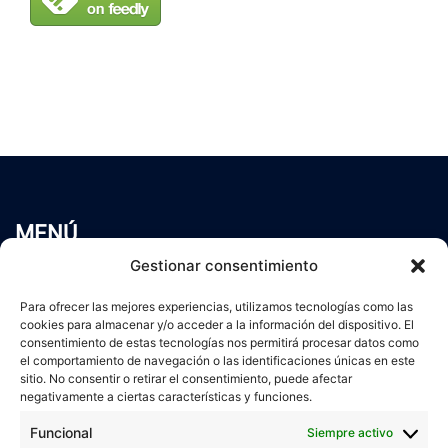
MENÚ
Inicio
Gestionar consentimiento
Trabaja conmigo
Para ofrecer las mejores experiencias, utilizamos tecnologías como las
Servicios
cookies para almacenar y/o acceder a la información del dispositivo. El
Blog
consentimiento de estas tecnologías nos permitirá procesar datos como
Contacto
el comportamiento de navegación o las identificaciones únicas en este
sitio. No consentir o retirar el consentimiento, puede afectar
Aviso Legal
negativamente a ciertas características y funciones.
Política de Privacidad
Funcional
Siempre activo
Política de cookies