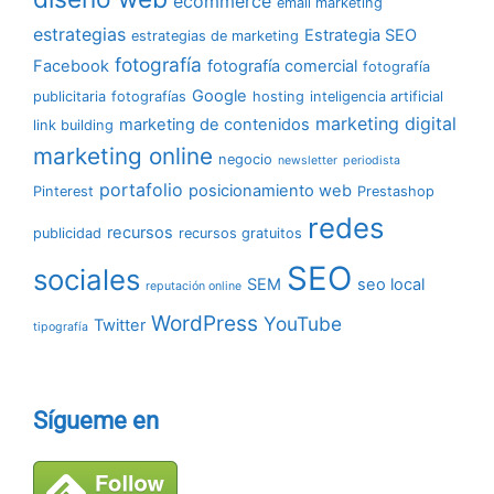
ecommerce
email marketing
estrategias
Estrategia SEO
estrategias de marketing
fotografía
Facebook
fotografía comercial
fotografía
Google
publicitaria
fotografías
hosting
inteligencia artificial
marketing digital
marketing de contenidos
link building
marketing online
negocio
newsletter
periodista
portafolio
posicionamiento web
Pinterest
Prestashop
redes
recursos
publicidad
recursos gratuitos
SEO
sociales
SEM
seo local
reputación online
WordPress
YouTube
Twitter
tipografía
Sígueme en