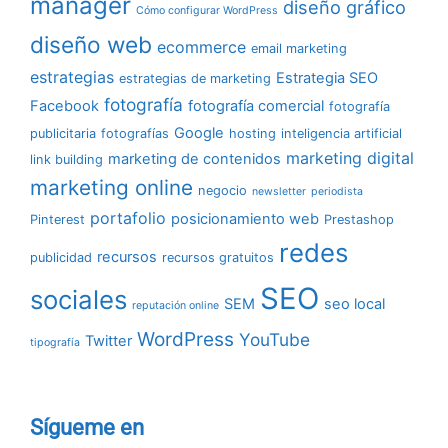
manager
diseño gráfico
Cómo configurar WordPress
diseño web
ecommerce
email marketing
estrategias
Estrategia SEO
estrategias de marketing
fotografía
Facebook
fotografía comercial
fotografía
Google
publicitaria
fotografías
hosting
inteligencia artificial
marketing digital
marketing de contenidos
link building
marketing online
negocio
newsletter
periodista
portafolio
posicionamiento web
Pinterest
Prestashop
redes
recursos
publicidad
recursos gratuitos
SEO
sociales
SEM
seo local
reputación online
WordPress
YouTube
Twitter
tipografía
Sígueme en