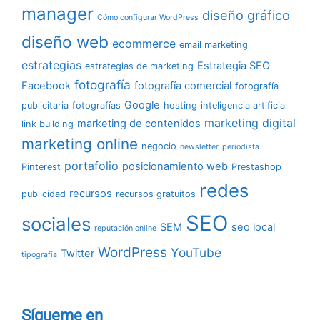
manager
diseño gráfico
Cómo configurar WordPress
diseño web
ecommerce
email marketing
estrategias
Estrategia SEO
estrategias de marketing
fotografía
Facebook
fotografía comercial
fotografía
Google
publicitaria
fotografías
hosting
inteligencia artificial
marketing digital
marketing de contenidos
link building
marketing online
negocio
newsletter
periodista
portafolio
posicionamiento web
Pinterest
Prestashop
redes
recursos
publicidad
recursos gratuitos
SEO
sociales
SEM
seo local
reputación online
WordPress
YouTube
Twitter
tipografía
Sígueme en