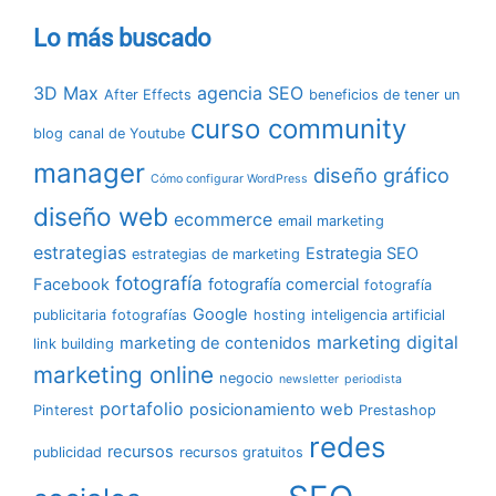
Lo más buscado
3D Max
agencia SEO
After Effects
beneficios de tener un
curso community
blog
canal de Youtube
manager
diseño gráfico
Cómo configurar WordPress
diseño web
ecommerce
email marketing
estrategias
Estrategia SEO
estrategias de marketing
fotografía
Facebook
fotografía comercial
fotografía
Google
publicitaria
fotografías
hosting
inteligencia artificial
marketing digital
marketing de contenidos
link building
marketing online
negocio
newsletter
periodista
portafolio
posicionamiento web
Pinterest
Prestashop
redes
recursos
publicidad
recursos gratuitos