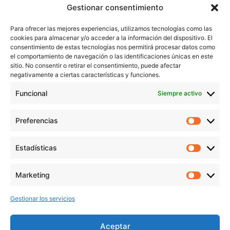
Inicio
Gestionar consentimiento
Trabaja conmigo
Para ofrecer las mejores experiencias, utilizamos tecnologías como las
Servicios
cookies para almacenar y/o acceder a la información del dispositivo. El
Blog
consentimiento de estas tecnologías nos permitirá procesar datos como
el comportamiento de navegación o las identificaciones únicas en este
Contacto
sitio. No consentir o retirar el consentimiento, puede afectar
Aviso Legal
negativamente a ciertas características y funciones.
Política de Privacidad
Funcional
Siempre activo
Política de cookies
Preferencias
Prefer
veronicaruiz.es
realizada por
Verónica Ruiz
está bajo
Estadísticas
Estadís
una
licencia de Creative Commons Reconocimiento-
NoComercial 4.0 Internacional
Marketing
Market
Gestionar los servicios
MÁS NOVEDADES EN MIS REDES
SOCIALES
Aceptar