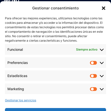
MENÚ
Inicio
Gestionar consentimiento
Trabaja conmigo
Para ofrecer las mejores experiencias, utilizamos tecnologías como las
Servicios
cookies para almacenar y/o acceder a la información del dispositivo. El
Blog
consentimiento de estas tecnologías nos permitirá procesar datos como
Contacto
el comportamiento de navegación o las identificaciones únicas en este
sitio. No consentir o retirar el consentimiento, puede afectar
Aviso Legal
negativamente a ciertas características y funciones.
Política de Privacidad
Funcional
Siempre activo
Política de cookies
Preferencias
Prefer
veronicaruiz.es
realizada por
Verónica Ruiz
está bajo
Estadísticas
Estadís
una
licencia de Creative Commons Reconocimiento-
NoComercial 4.0 Internacional
Marketing
Market
Gestionar los servicios
MÁS NOVEDADES EN MIS REDES