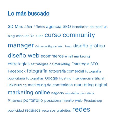
Lo más buscado
3D Max
agencia SEO
After Effects
beneficios de tener un
curso community
blog
canal de Youtube
manager
diseño gráfico
Cómo configurar WordPress
diseño web
ecommerce
email marketing
estrategias
Estrategia SEO
estrategias de marketing
fotografía
Facebook
fotografía comercial
fotografía
Google
publicitaria
fotografías
hosting
inteligencia artificial
marketing digital
marketing de contenidos
link building
marketing online
negocio
newsletter
periodista
portafolio
posicionamiento web
Pinterest
Prestashop
redes
recursos
publicidad
recursos gratuitos