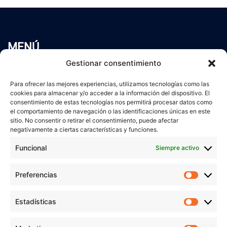
MENÚ
Inicio
Gestionar consentimiento
Trabaja conmigo
Para ofrecer las mejores experiencias, utilizamos tecnologías como las
Servicios
cookies para almacenar y/o acceder a la información del dispositivo. El
Blog
consentimiento de estas tecnologías nos permitirá procesar datos como
Contacto
el comportamiento de navegación o las identificaciones únicas en este
sitio. No consentir o retirar el consentimiento, puede afectar
Aviso Legal
negativamente a ciertas características y funciones.
Política de Privacidad
Funcional
Siempre activo
Política de cookies
Preferencias
Prefer
veronicaruiz.es
realizada por
Verónica Ruiz
está bajo
Estadísticas
Estadís
una
licencia de Creative Commons Reconocimiento-