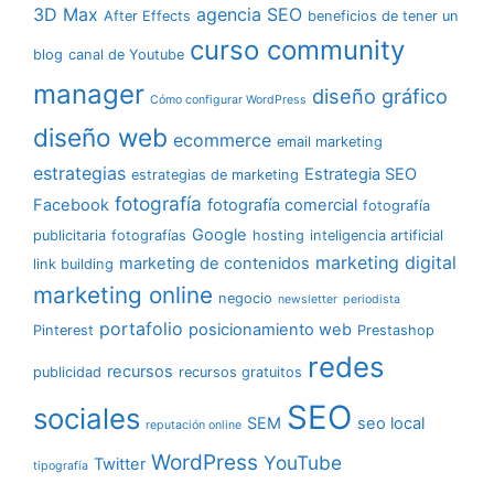
3D Max
agencia SEO
After Effects
beneficios de tener un
curso community
blog
canal de Youtube
manager
diseño gráfico
Cómo configurar WordPress
diseño web
ecommerce
email marketing
estrategias
Estrategia SEO
estrategias de marketing
fotografía
Facebook
fotografía comercial
fotografía
Google
publicitaria
fotografías
hosting
inteligencia artificial
marketing digital
marketing de contenidos
link building
marketing online
negocio
newsletter
periodista
portafolio
posicionamiento web
Pinterest
Prestashop
redes
recursos
publicidad
recursos gratuitos
SEO
sociales
SEM
seo local
reputación online
WordPress
YouTube
Twitter
tipografía