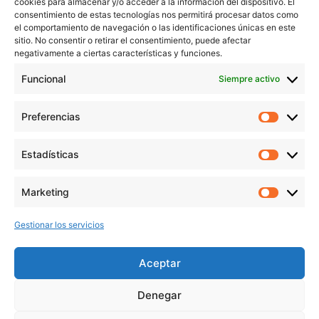
cookies para almacenar y/o acceder a la información del dispositivo. El
Blog
consentimiento de estas tecnologías nos permitirá procesar datos como
el comportamiento de navegación o las identificaciones únicas en este
Contacto
sitio. No consentir o retirar el consentimiento, puede afectar
Aviso Legal
negativamente a ciertas características y funciones.
Política de Privacidad
Funcional
Siempre activo
Política de cookies
Preferencias
Prefer
veronicaruiz.es
realizada por
Verónica Ruiz
está bajo
Estadísticas
Estadís
una
licencia de Creative Commons Reconocimiento-
NoComercial 4.0 Internacional
Marketing
Market
Gestionar los servicios
MÁS NOVEDADES EN MIS REDES
SOCIALES
Aceptar
Denegar