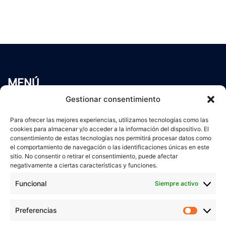
MENÚ
Inicio
Gestionar consentimiento
Trabaja conmigo
Para ofrecer las mejores experiencias, utilizamos tecnologías como las
Servicios
cookies para almacenar y/o acceder a la información del dispositivo. El
Blog
consentimiento de estas tecnologías nos permitirá procesar datos como
el comportamiento de navegación o las identificaciones únicas en este
Contacto
sitio. No consentir o retirar el consentimiento, puede afectar
Aviso Legal
negativamente a ciertas características y funciones.
Política de Privacidad
Funcional
Siempre activo
Política de cookies
Preferencias
Prefer