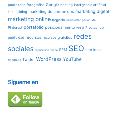
Google
publicitaria
fotografías
hosting
inteligencia artificial
marketing digital
marketing de contenidos
link building
marketing online
negocio
newsletter
periodista
portafolio
posicionamiento web
Pinterest
Prestashop
redes
recursos
publicidad
recursos gratuitos
SEO
sociales
SEM
seo local
reputación online
WordPress
YouTube
Twitter
tipografía
Sígueme en