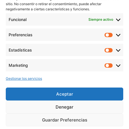
sitio. No consentir o retirar el consentimiento, puede afectar
Aviso Legal
negativamente a ciertas características y funciones.
Política de Privacidad
Funcional
Siempre activo
Política de cookies
Preferencias
veronicaruiz.es
realizada por
Verónica Ruiz
está bajo
Estadísticas
una
licencia de Creative Commons Reconocimiento-
NoComercial 4.0 Internacional
Marketing
Gestionar los servicios
MÁS NOVEDADES EN MIS REDES
SOCIALES
Aceptar
Denegar
Guardar Preferencias