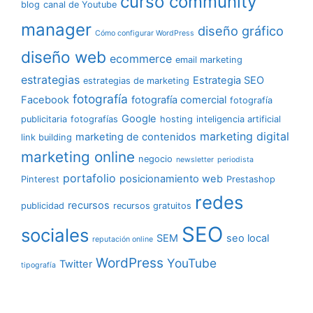
curso community
blog
canal de Youtube
manager
diseño gráfico
Cómo configurar WordPress
diseño web
ecommerce
email marketing
estrategias
Estrategia SEO
estrategias de marketing
fotografía
Facebook
fotografía comercial
fotografía
Google
publicitaria
fotografías
hosting
inteligencia artificial
marketing digital
marketing de contenidos
link building
marketing online
negocio
newsletter
periodista
portafolio
posicionamiento web
Pinterest
Prestashop
redes
recursos
publicidad
recursos gratuitos
SEO
sociales
SEM
seo local
reputación online
WordPress
YouTube
Twitter
tipografía